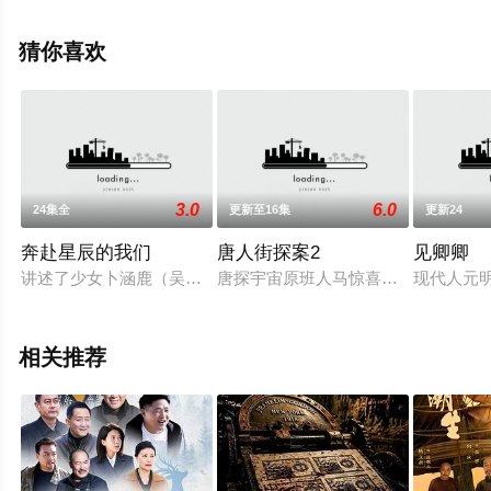
机免费观看高清未删减完整版电视剧全集就上天堂电影
网，更多相关信息可移步至豆瓣电视剧、电视猫或剧情网
猜你喜欢
等平台了解。
3.0
6.0
24集全
更新至16集
更新24
奔赴星辰的我们
唐人街探案2
见卿卿
讲述了少女卜涵鹿（吴芊盈 饰）一直相信自己拯救过世界，坚
唐探宇宙原班人马惊喜回归，四个全新
现代人元
相关推荐