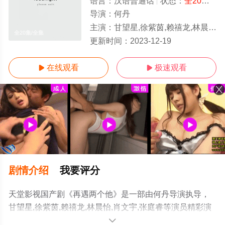
语言：
汉语普通话
状态：
全20集
- 
导演：
何丹
主演：
甘望星,徐紫茵,赖禧龙,林晨怡,肖文宇,张庭睿
全20集/全集
更新时间：
2023-12-19
在线观看
极速观看


剧情介绍
我要评分
天堂影视国产剧《再遇两个他》是一部由何丹导演执导，
甘望星,徐紫茵,赖禧龙,林晨怡,肖文宇,张庭睿等演员精彩演
绎的中国大陆电视剧，大结局剧情已揭晓（全20集），手
