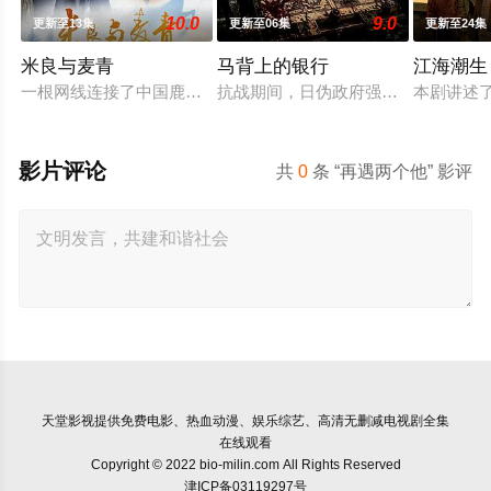
10.0
9.0
更新至13集
更新至06集
更新至24集
米良与麦青
马背上的银行
江海潮生
一根网线连接了中国鹿鸣村和英国牛津，麦香通过视频向米良宣
抗战期间，日伪政府强行推广、使用
本剧讲述
影片评论
共
0
条 “再遇两个他” 影评
天堂影视
提供免费电影、热血动漫、娱乐综艺、高清无删减电视剧全集
在线观看
Copyright © 2022 bio-milin.com All Rights Reserved
津ICP备03119297号