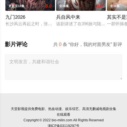
8.0
6.0
更新至18集
全36集
全16集
九门2026
兵自风中来
其实不是
长沙风云再起之时，张启山（陈伟霆 饰）与吴老狗（曾舜晞 饰）
该剧讲述了在396旅与陆军步兵学院
一群怀揣
影片评论
共
0
条 “你好，我的对面男友” 影评
天堂影视
提供免费电影、热血动漫、娱乐综艺、高清无删减电视剧全集
在线观看
Copyright © 2022 bio-milin.com All Rights Reserved
津ICP备03119297号