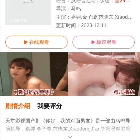
语言：
汉语普通话
状态：
全24集
- 
导演：
马鸣
主演：
嘉羿,金子璇,范晓东,Xiaodong,Fan
全24集/全集
更新时间：
2023-12-11
在线观看
极速观看


剧情介绍
我要评分
天堂影视国产剧《你好，我的对面男友》是一部由马鸣导
演执导，嘉羿,金子璇,范晓东,Xiaodong,Fan等演员精彩演
绎的中国大陆电视剧，大结局剧情已揭晓（全24集），手
