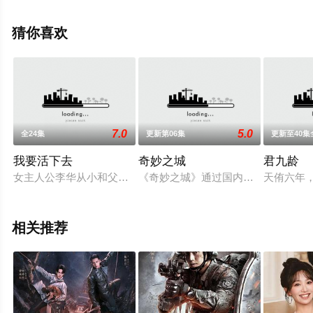
机免费观看高清未删减完整版电视剧全集就上天堂电影
网，更多相关信息可移步至豆瓣电视剧、电视猫或剧情网
猜你喜欢
等平台了解。
7.0
5.0
全24集
更新第06集
更新至40集
我要活下去
奇妙之城
君九龄
女主人公李华从小和父亲李忠仁，弟弟李伟，姥姥生活在一起。
《奇妙之城》通过国内外六个城市中
天侑六年
相关推荐