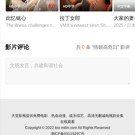
9.0
7.0
HD中字
HD中字
中文字幕
此忆铭心
拉丁女郎
大家的妻
The illness challenges the couple's love in a way they never antici
VMX's newest siren Shalanie De Vera 
2025 / 
影片评论
共
0
条 “情锁高危日” 影评
天堂影视
提供免费电影、热血动漫、娱乐综艺、高清无删减电视剧全集
在线观看
Copyright © 2022 bio-milin.com All Rights Reserved
津ICP备03119297号