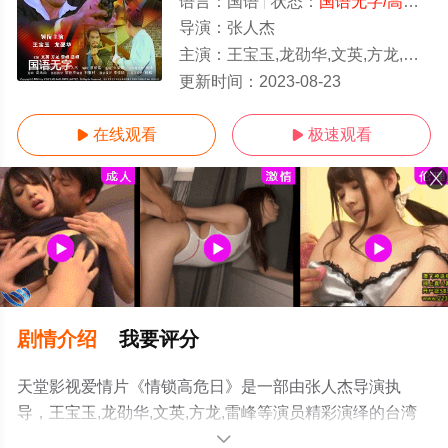
语言：
国语
状态：
国语无字/高清
- 
导演：
张人杰
主演：
王宝玉,龙劭华,文英,方龙,雷峰
国语无字
更新时间：
2023-08-23
在线观看
极速观看


剧情介绍
我要评分
天堂影视爱情片《情锁高危日》是一部由张人杰导演执
导，王宝玉,龙劭华,文英,方龙,雷峰等演员精彩演绎的台湾
电影，手机免费观看高清未删减完整版电影大全就上天堂
