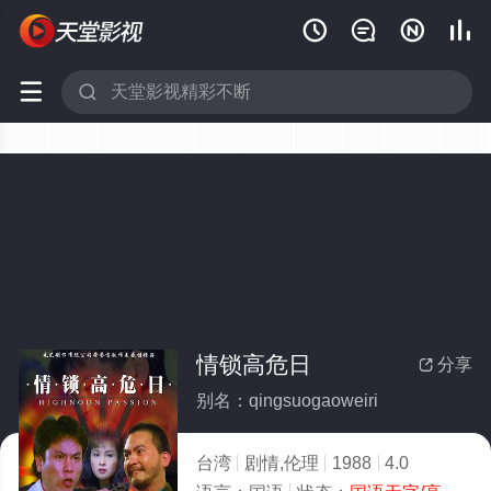






情锁高危日
分享

别名：qingsuogaoweiri
台湾
剧情,伦理
1988
4.0