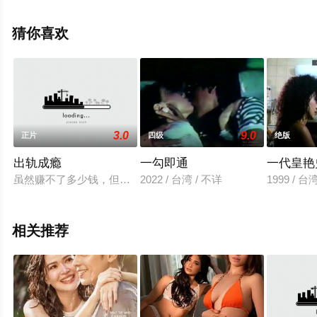
电影网，更多相关信息可移步至豆瓣电影、电视猫或剧情
网等平台了解。
猜你喜欢
3.0
9.0
正片
四级
绝版
出轨成瘾
一勾即通
一代皇艳
虽然赚不了多少钱，但因为能与和蔼慈祥的丈夫结婚而感到幸福
2022 / 台湾 / 不详
1999 / 台
相关推荐