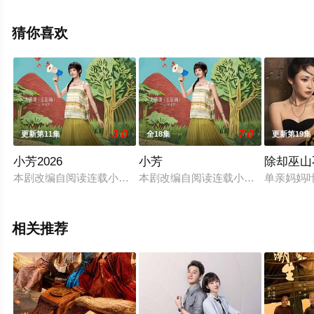
绎的大陆电视剧，大结局剧情已揭晓（全24集），手机免
费观看高清未删减完整版电视剧全集就上天堂电影网，更
猜你喜欢
多相关信息可移步至豆瓣电视剧、电视猫或剧情网等平台
了解。
3.0
7.0
更新第11集
全18集
更新第19集
小芳2026
小芳
除却巫山不
本剧改编自阅读连载小说《小芳出嫁》，作者伊北。春节前夕，
本剧改编自阅读连载小说《小芳出嫁
单亲妈妈
相关推荐