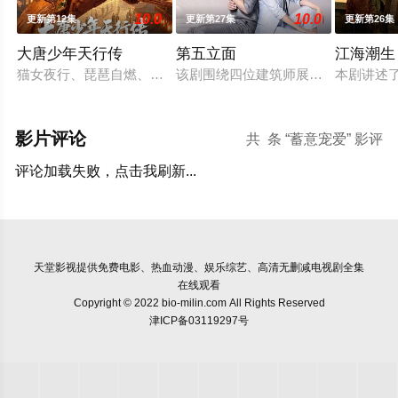
10.0
10.0
更新第12集
更新第27集
更新第26集
大唐少年天行传
第五立面
江海潮生
猫女夜行、琵琶自燃、天王显圣、少年失踪......长安怪事扎
该剧围绕四位建筑师展开，讲述了他
本剧讲述
影片评论
共
条 “蓄意宠爱” 影评
评论加载失败，点击我刷新...
天堂影视
提供免费电影、热血动漫、娱乐综艺、高清无删减电视剧全集
在线观看
Copyright © 2022 bio-milin.com All Rights Reserved
津ICP备03119297号