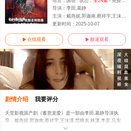
语言：
国语
状态：
全24集
- 免费在线观看
导演：
李田,葛静
主演：
戴燕妮,郭迦南,蔡祥宇,王沫溪,范晓东,林潇,李是,马东延,栾浚威,萧松原,陈欢
全24集/全集
更新时间：
2025-10-07
在线观看
极速观看


剧情介绍
我要评分
天堂影视国产剧《蓄意宠爱》是一部由李田,葛静导演执
导，戴燕妮,郭迦南,蔡祥宇,王沫溪,范晓东,林潇,李是,马东
延,栾浚威,萧松原,陈欢,葛兆美,马昕墨,潘德文等演员精彩演
