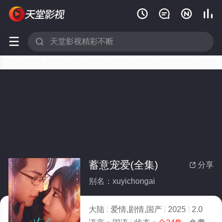






蓄意宠爱(全集)
分享

别名：xuyichongai
大陆
爱情,剧情,国产
2025
2.0