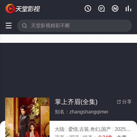






掌上齐眉(全集)
分享

别名：zhangshangqimei
大陆
爱情,古装,奇幻,国产
2025
3.0