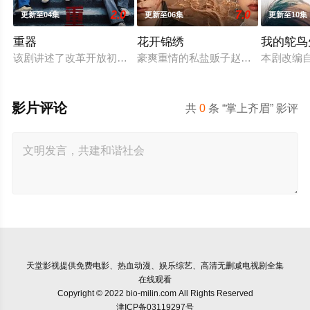
2.0
7.0
更新至04集
更新至06集
更新至10集
重器
花开锦绣
我的鸵鸟
该剧讲述了改革开放初期1979年到1997年，陈一众、余高远
豪爽重情的私盐贩子赵凌虽出身草莽
本剧改编
影片评论
共
0
条 “掌上齐眉” 影评
天堂影视
提供免费电影、热血动漫、娱乐综艺、高清无删减电视剧全集
在线观看
Copyright © 2022 bio-milin.com All Rights Reserved
津ICP备03119297号