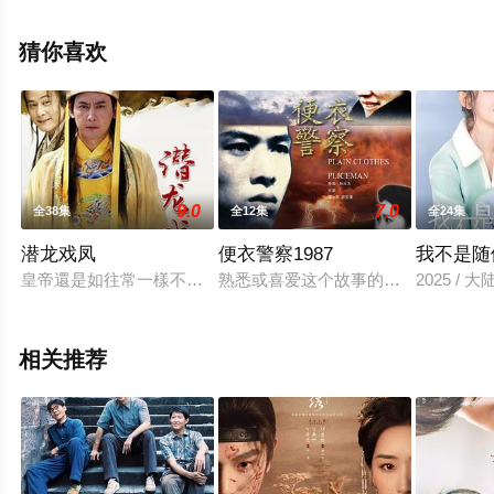
演绎的大陆电视剧，大结局剧情已揭晓（全24集），手机
免费观看高清未删减完整版电视剧全集就上天堂电影网，
猜你喜欢
更多相关信息可移步至豆瓣电视剧、电视猫或剧情网等平
台了解。
9.0
7.0
全38集
全12集
全24集
潜龙戏凤
便衣警察1987
我不是随
皇帝還是如往常一樣不上朝，龍椅上不見龍顏，文武百官只能望
熟悉或喜爱这个故事的观众，绝不会将
2025 /
相关推荐