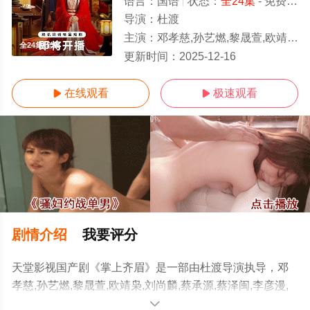
语言：
国语
状态：
全24集
- 免费在线观看
导演：
杜渡
主演：
邓孝慈,孙艺燃,黎晟萱,欧靖枭,刘尚麟,蔡承源,蔡泽闽,李彦漫,毛敏卓,韩子萱,
全24集/全集
更新时间：
2025-12-16
在线观看
极速观看


剧情介绍
我要评分
天堂影视国产剧《掌上齐眉》是一部由杜渡导演执导，邓
孝慈,孙艺燃,黎晟萱,欧靖枭,刘尚麟,蔡承源,蔡泽闽,李彦漫,
毛敏卓,韩子萱,陈南黎,苗茂盛,郭东兴,石蕊,韩露等演员精彩
