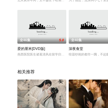
北宋真宗年间，太平盛世下暗潮涌动，野心勃勃的襄王赵庆（于震
为了报恩，流浪狗小七千里
全46集
5.0
全40集
爱的厘米[DVD版]
深夜食堂
燕西医院医生诸葛清风在留学归国航程中，与女机长关雨晴因为
喧嚣吵闹的都市一隅，不起
相关推荐