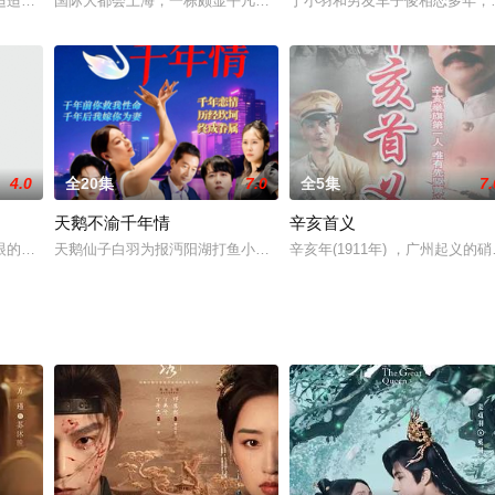
 饰）设下胆大包天的计谋，企图以狸猫换取皇帝的血脉。金枪值甲班军头包铁
迢迢来到了宠物度假村，谁知道恩人欧叶（王洋 饰）早已经忘记了他们之间发生
国际大都会上海，一栋颇显平凡的公寓内，即将举行一场盛大的婚礼
丁小羽和男友车子俊相恋多年，
4.0
全20集
7.0
全5集
7.
天鹅不渝千年情
辛亥首义
默契配合救助病人心生好感，却发现彼此家庭都有本难念的经。独自抚养诸葛清
眼的角落里，经营着一家从午夜十二点到次日七点营业的小饭馆，被人称作深夜
天鹅仙子白羽为报沔阳湖打鱼小男孩救命之恩，在恩人成年后报恩时
辛亥年(1911年) ，广州起