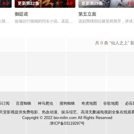
8.0
更新第22集
3.0
更新第29集
10.
御廷谣
第五立面
陈伟霆 饰）与吴老狗（曾舜晞 饰）强强联手，携手霍仙姑（陈瑶 饰）与九门
改编自行烟烟的同名小说。孟廷辉，大平王朝有史以来个以女子进士
该剧围绕四位建筑师展开，讲述
共
0
条 “仙人之上” 
S订阅
百度蜘蛛
神马爬虫
搜狗蜘蛛
奇虎地图
谷歌地图
必应
天堂影视
提供免费电影、热血动漫、娱乐综艺、高清无删减电视剧全集在线观
Copyright © 2022 bio-milin.com All Rights Reserved
津ICP备03119297号