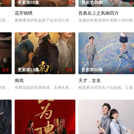
7.0
更新第03集
7.0
更新第10集
2.
花开锦绣
吾凰在上之凤御四方
他们在复杂局势中坚守初心、勇敢面对困难的爱情故事。通过剧中主人公在成长
民国少夫人苏沐晚，醒来，却是丈夫枪口相对、父母冤案、连环下毒……她于绝
豪爽重情的私盐贩子赵凌虽出身草莽，却心怀壮志，他结识了遭人诬
改编自快看漫画作者嗷小泽的独
2.0
更新第15集
3.0
更新第20集
2.
南戏
天才，女友
与童年时因一场意外落下身体残缺的少年顾铭夕（何洛洛 饰）的成长印记与深
故事——用一场精心策划的“夏令营”完成复仇的受害者；临终前与遗憾和解的“无
军阀混战的民国奉城，玉佛头离奇失窃，戏班主横尸戏台，将冷血少
根据素光同同名小说改编。江逾