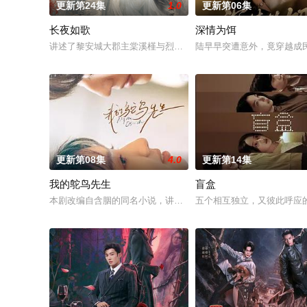
更新第24集
1.0
更新第06集
长夜如歌
深情为饵
讲述了黎安城大郡主棠溪槿与烈云峥之间曲折动人的情感，以及
陆早早突遭意外，竟穿越成
更新第08集
4.0
更新第14集
我的鸵鸟先生
盲盒
本剧改编自含胭的同名小说，讲述了邻家女孩庞倩（苏晓彤 饰）
五个相互独立，又彼此呼应的