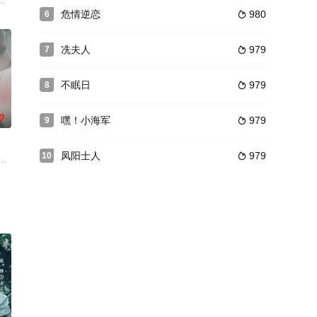
山（张子健
过的“往事”，对于欧叶来说，小七只不过是一个
。正所谓天算不如人算，虽然此前经过周密准备，但是几名爱恨纠葛的孽侣乱入
前者一直将后者视为命中注定要携手步入婚姻殿堂的那一个人。然而，一次偶
危情逆恋
980
6

冼夫人
979
7

不眠日
979
8

0
嘿！小海军
979
9

凤阳士人
979
10

风长大的母亲诸
食堂。食堂的菜单仅有大锅菜、啤酒和白酒三样，当
因沔阳遭遇大水不见恩人踪迹，痴守千年终在沔阳小镇感知到恩人气息，一见钟
义的硝烟、四川保路的风潮，让风雨飘摇中的满清王朝魂不守舍，遂令两湖总督瑞