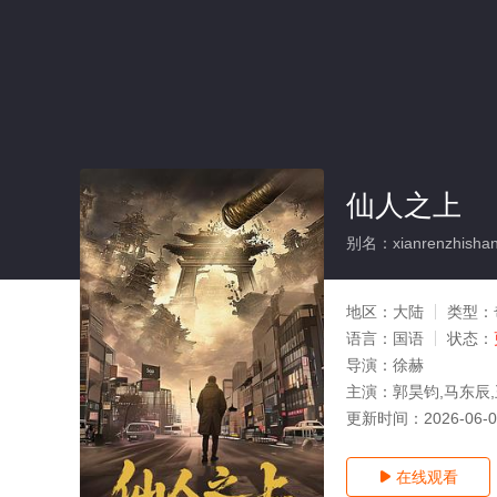
仙人之上
别名：xianrenzhisha
地区：
大陆
类型：
语言：
国语
状态：
导演：
徐赫
主演：
郭昊钧,马东辰
更新时间：
2026-06-
在线观看
