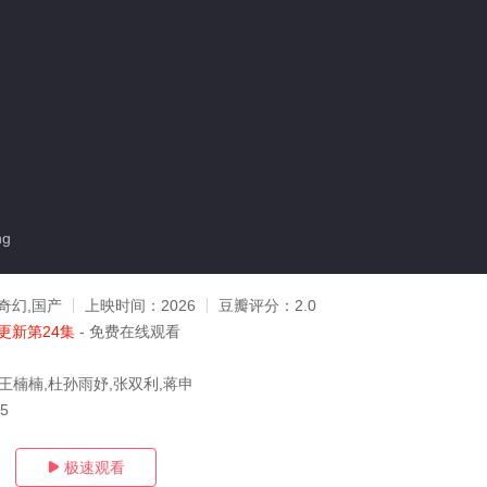
ng
奇幻,国产
上映时间：
2026
豆瓣评分：
2.0
更新第24集
- 免费在线观看
,王楠楠,杜孙雨妤,张双利,蒋申
05
极速观看
