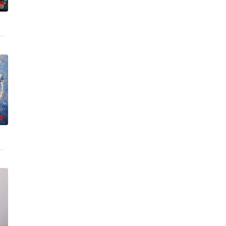
0
的道路上，经历
境中步步破局，与“醋精”少爷凌慎行从生死对立到
陷私通的世家名媛小姐傅庭芸，被迫一起逃亡，二人历经家族与朝廷的重重考验
家连载漫画《吾凰在上》。现代少女奚圆（姜贞羽 饰）因意外踏入玄机界，继
0
深联结。两人
用之人”；共享同一具躯体的人格“刮刮乐”
帅许又安与昆曲名伶荣筱楠推向不死不休的对立绝境。而他们不知，对方正是自
白长大以后，林知夏忽然对他说：“江逾白，我喜欢你，哲学和生物学意义上的