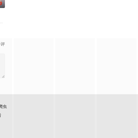
0
诸人共赴冒险奇局。一桩401部队的神秘失踪
科三元及第入翰林院的奇女子。十年前的她被他从死人堆里救出来，蓬头垢面口
了他们在中意合作项目中面对专业挑战与境外竞争，通过创新实践实现本土设
影评
爬虫
看