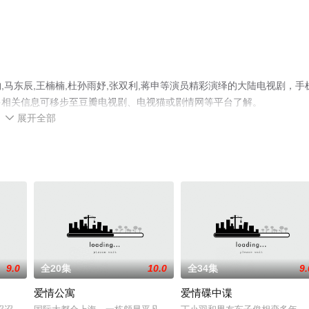
马东辰,王楠楠,杜孙雨妤,张双利,蒋申等演员精彩演绎的大陆电视剧，手
多相关信息可移步至豆瓣电视剧、电视猫或剧情网等平台了解。
展开全部

9.0
全20集
10.0
全34集
9.
爱情公寓
爱情碟中谍