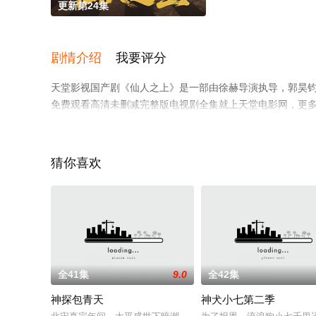
更新第24集
剧情介绍
我要评分
天堂影视国产剧《仙人之上》是一部由徐赫导演执导，郭昊钧,
免费观看高清未删减完整版电视剧全集就上天堂电影网，更
猜你喜欢
全41集
9.0
全42集
神探包青天
神犬小七第二季