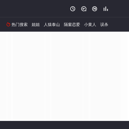




热门搜索
姐姐
人猿泰山
隔窗恋爱
小黄人
误杀
