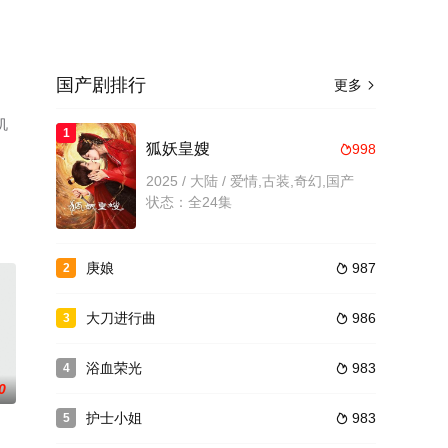
国产剧排行
更多

机
1
狐妖皇嫂
998

2025 / 大陆 / 爱情,古装,奇幻,国产
状态：全24集
庚娘
987
2

大刀进行曲
986
3

浴血荣光
983
4

0
护士小姐
983
5
