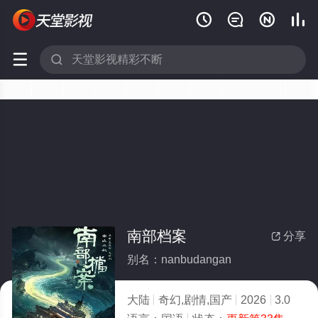






南部档案
分享

别名：nanbudangan
大陆
奇幻,剧情,国产
2026
3.0