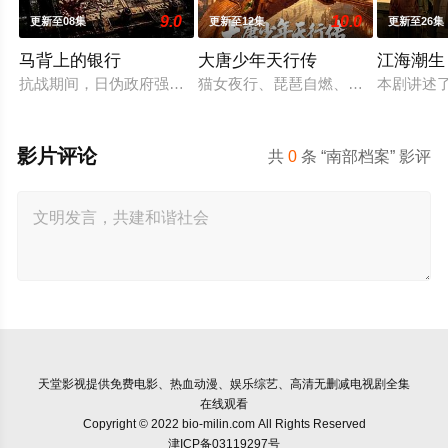
9.0
10.0
更新至08集
更新至12集
更新至26集
马背上的银行
大唐少年天行传
江海潮生
抗战期间，日伪政府强行推广、使用由“中国准备银行”发行的伪
猫女夜行、琵琶自燃、天王显圣、少年
本剧讲述
影片评论
共
0
条 “南部档案” 影评
天堂影视
提供免费电影、热血动漫、娱乐综艺、高清无删减电视剧全集
在线观看
Copyright © 2022 bio-milin.com All Rights Reserved
津ICP备03119297号