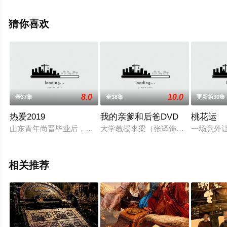
晨洁,屠显智等演员精彩演绎的大陆电视剧，手机免费观看
高清未删减完整版电视剧全集就上天堂电影网，更多相关
猜你喜欢
信息可移步至豆瓣电视剧、电视猫或剧情网等平台了解。
8.0
10.0
全37集
全38集
更新第30集
热爱2019
我的亲爹和后爸DVD
桃花运
山东青年尚晋毕业后，为了能和女友李貌“团聚”而选择留在北京
大学教授李梁（张译饰）的新书签售
一场意外
相关推荐