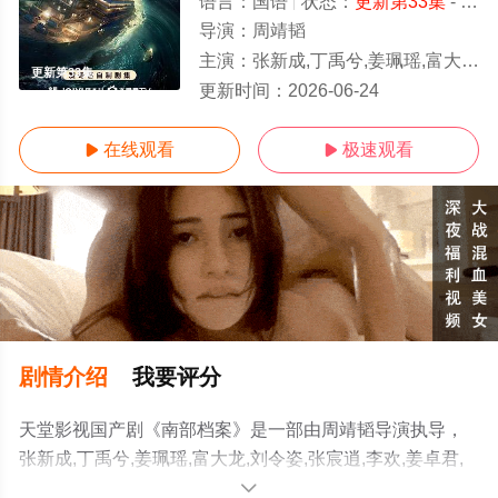
语言：
国语
状态：
更新第33集
- 免费在线观看
导演：
周靖韬
主演：
张新成,丁禹兮,姜珮瑶,富大龙,刘令姿,张宸逍,李欢,姜卓君,徐正溪,韩栋,季肖
更新第33集
更新时间：
2026-06-24
在线观看
极速观看


剧情介绍
我要评分
天堂影视国产剧《南部档案》是一部由周靖韬导演执导，
张新成,丁禹兮,姜珮瑶,富大龙,刘令姿,张宸逍,李欢,姜卓君,
徐正溪,韩栋,季肖冰,徐振轩,程相,应灏铭,曲高位,寇振海,佟
